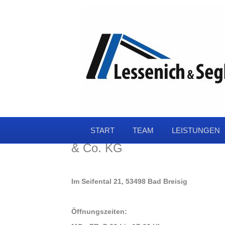
A. Lessenich & Sohn GmbH
START
TEAM
LEISTUNGEN
& Co. KG
Im Seifental 21, 53498 Bad Breisig
Öffnungszeiten: